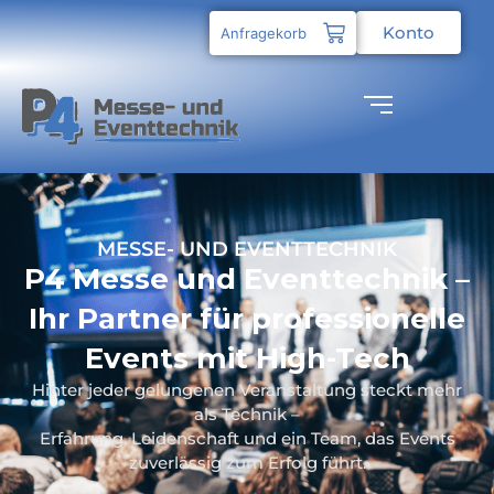
Konto
Anfragekorb
MESSE- UND EVENTTECHNIK
P4 Messe und Eventtechnik –
Ihr Partner für professionelle
Events mit High-Tech
Hinter jeder gelungenen Veranstaltung steckt mehr
als Technik –
Erfahrung, Leidenschaft und ein Team, das Events
zuverlässig zum Erfolg führt.