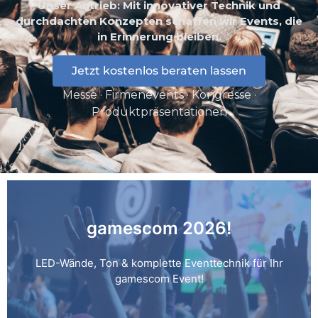
Unser Antrieb: Mit innovativer Technik und
durchdachten Konzepten schaffen wir Events, die
in Erinnerung bleiben.
Jetzt kostenlos beraten lassen
Messe · Firmenevents · Kongresse ·
Produktpräsentationen
gamescom 2026!
LED-Wände, Ton & komplette Eventtechnik für Ihr
gamescom Event!