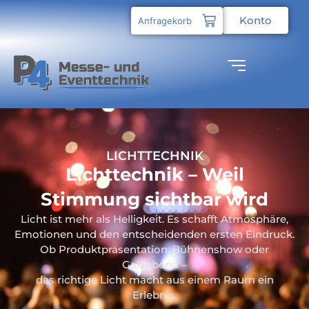
Konto
Anfragekorb
LICHTTECHNIK
Lichttechnik – Weil
Stimmung sichtbar wird
Licht ist mehr als Helligkeit. Es schafft Atmosphäre,
Emotionen und den entscheidenden ersten Eindruck.
Ob Produktpräsentation, Bühnenshow oder
Galaabend –
das richtige Licht macht aus einem Raum ein
Erlebnis.