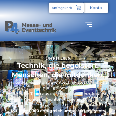
Konto
Anfragekorb
ÜBER UNS
Technik, die begeistert.
Menschen, die mitdenken.
Hinter P4 Messe und Eventtechnik steckt mehr als
nur Equipment.
Wir sind ein Team aus erfahrenen Machern, kreativen
Köpfen und echten Problemlösern.
Mit über 1.000 erfolgreich umgesetzten Events