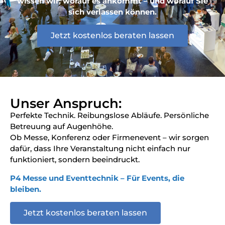
wissen wir, worauf es ankommt – und worauf Sie
sich verlassen können.
Jetzt kostenlos beraten lassen
Unser Anspruch:
Perfekte Technik. Reibungslose Abläufe. Persönliche
Betreuung auf Augenhöhe.
Ob Messe, Konferenz oder Firmenevent – wir sorgen
dafür, dass Ihre Veranstaltung nicht einfach nur
funktioniert, sondern beeindruckt.
P4 Messe und Eventtechnik – Für Events, die
bleiben.
Jetzt kostenlos beraten lassen