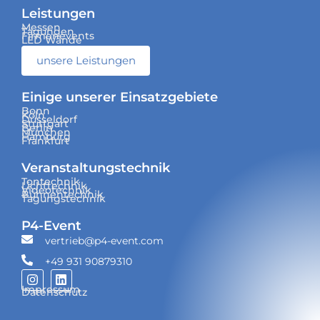
Leistungen
Messen
Tagungen
Firmenevents
LED Wände
unsere Leistungen
Einige unserer Einsatzgebiete
Bonn
Köln
Düsseldorf
Stuttgart
Berlin
München
Hamburg
Frankfurt
Veranstaltungs­technik
Tontechnik
Lichttechnik
Videotechnik
Bühnentechnik
Tagungstechnik
P4-Event
vertrieb@p4-event.com
+49 931 90879310
Impressum
Datenschutz