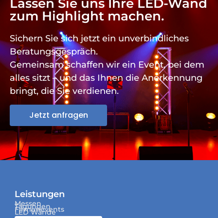
Lassen Sie uns Ihre LED-Wand
zum Highlight machen.
Sichern Sie sich jetzt ein unverbindliches
Beratungsgespräch.
Gemeinsam schaffen wir ein Event, bei dem
alles sitzt – und das Ihnen die Anerkennung
bringt, die Sie verdienen.
Jetzt anfragen
Leistungen
Messen
Tagungen
Firmenevents
LED Wände