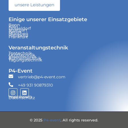
unsere Leistungen
Einige unserer Einsatzgebiete
Bonn
Köln
Düsseldorf
Stuttgart
Berlin
München
Hamburg
Frankfurt
Veranstaltungs­technik
Tontechnik
Lichttechnik
Videotechnik
Bühnentechnik
Tagungstechnik
P4-Event
vertrieb@p4-event.com
+49 931 90879310
Impressum
Datenschutz
© 2025
P4-event
. All rights reserved.