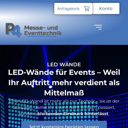
Konto
Anfragekorb
LED WÄNDE
LED-Wände für Events – Weil
Ihr Auftritt mehr verdient als
Mittelmaß
Eine LED-Wand ist mehr als nur Technik – sie ist der
Schlüssel, damit Ihr Event nicht einfach passiert,
sondern
bleibenden Eindruck hinterlässt
.
Jetzt kostenlos beraten lassen