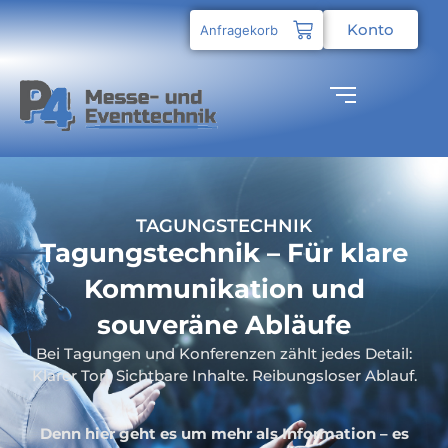
Konto
Anfragekorb
TAGUNGSTECHNIK
Tagungstechnik – Für klare
Kommunikation und
souveräne Abläufe
Bei Tagungen und Konferenzen zählt jedes Detail:
Klarer Ton. Sichtbare Inhalte. Reibungsloser Ablauf.
Denn hier geht es um mehr als Information – es