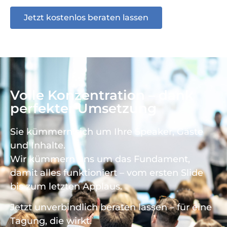
Jetzt kostenlos beraten lassen
Volle Konzentration – dank
perfekter Umsetzung
Sie kümmern sich um Ihre Speaker, Gäste
und Inhalte.
Wir kümmern uns um das Fundament,
damit alles funktioniert – vom ersten Slide
bis zum letzten Applaus.
Jetzt unverbindlich beraten lassen – für eine
Tagung, die wirkt.