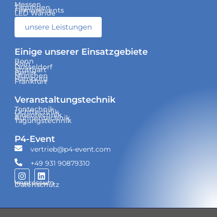
Messen
Tagungen
Firmenevents
LED Wände
unsere Leistungen
Einige unserer Einsatzgebiete
Bonn
Köln
Düsseldorf
Stuttgart
Berlin
München
Hamburg
Frankfurt
Veranstaltungs­technik
Tontechnik
Lichttechnik
Videotechnik
Bühnentechnik
Tagungstechnik
P4-Event
vertrieb@p4-event.com
+49 931 90879310
Impressum
Datenschutz