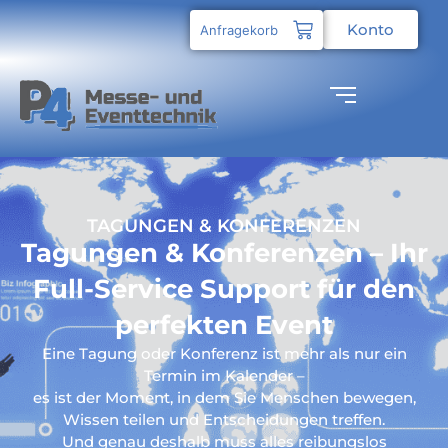
Konto
Anfragekorb
TAGUNGEN & KONFERENZEN
Tagungen & Konferenzen – Ihr
Full-Service Support für den
perfekten Event
Eine Tagung oder Konferenz ist mehr als nur ein
Termin im Kalender –
es ist der Moment, in dem Sie Menschen bewegen,
Wissen teilen und Entscheidungen treffen.
Und genau deshalb muss alles reibungslos