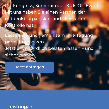
Ob Kongress, Seminar oder Kick-Off-Event:
Mit uns haben Sie einen Partner, der
mitdenkt, organisiert und alles unter
Kontrolle hat.
Lassen Sie uns gemeinsam Ihre Tagung
perfekt umsetzen.
Jetzt unverbindlich beraten lassen – und
sicher planen.
Jetzt anfragen
Leistungen