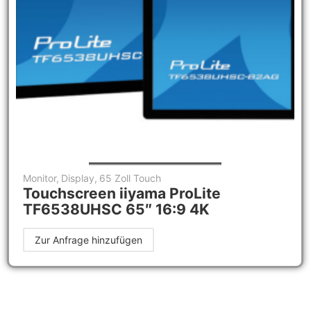
Monitor
,
Display
,
65 Zoll Touch
Touchscreen iiyama ProLite
TF6538UHSC 65″ 16:9 4K
Zur Anfrage hinzufügen