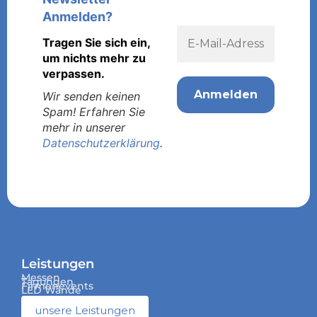
Anmelden?
Tragen Sie sich ein,
um nichts mehr zu
verpassen.
Wir senden keinen
Spam! Erfahren Sie
mehr in unserer
Datenschutzerklärung
.
Leistungen
Messen
Tagungen
Firmenevents
LED Wände
unsere Leistungen