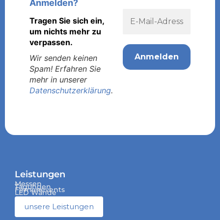
Anmelden?
Tragen Sie sich ein,
um nichts mehr zu
verpassen.
Wir senden keinen
Spam! Erfahren Sie
mehr in unserer
Datenschutzerklärung
.
Leistungen
Messen
Tagungen
Firmenevents
LED Wände
unsere Leistungen