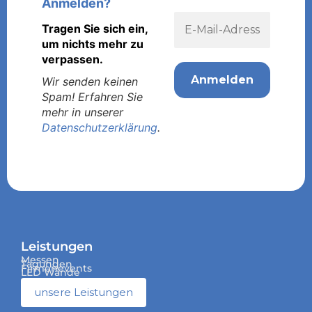
Anmelden?
Tragen Sie sich ein,
um nichts mehr zu
verpassen.
Wir senden keinen
Spam! Erfahren Sie
mehr in unserer
Datenschutzerklärung
.
Leistungen
Messen
Tagungen
Firmenevents
LED Wände
unsere Leistungen