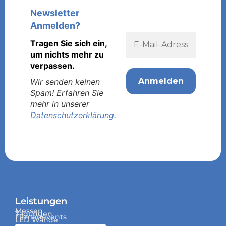
Newsletter
Anmelden?
Tragen Sie sich ein,
um nichts mehr zu
verpassen.
Wir senden keinen
Spam! Erfahren Sie
mehr in unserer
Datenschutzerklärung
.
Leistungen
Messen
Tagungen
Firmenevents
LED Wände