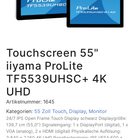
Touchscreen 55"
iiyama ProLite
TF5539UHSC+ 4K
UHD
Artikelnummer:
1645
Kategorien:
55 Zoll Touch
,
Display
,
Monitor
24/7 IPS Open Frame Touch Display schwarz Displaygröße:
139,7 cm (55,0") Signaleingang: 1 x DisplayPort (digital), 1 x
VGA (analog), 2 x HDMI (digital) Physikalische Auflösung:
3.840 x 2.160 4K UHD Paneltechnologie: IPS VESA 600 x